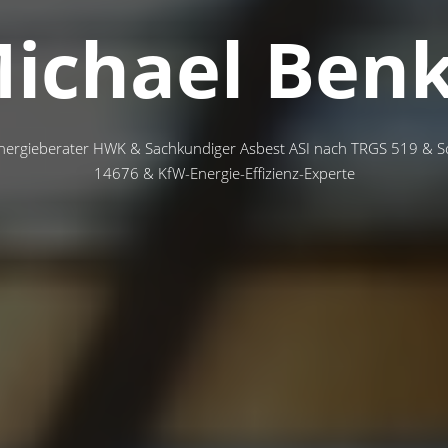
ichael Ben
ergieberater HWK & Sachkundiger Asbest ASI nach TRGS 519 & S
14676 & KfW-Energie-Effizienz-Experte