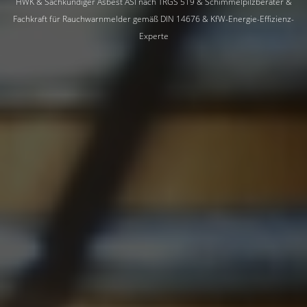
HWK & Sachkundiger Asbest ASI nach TRGS 519 & Schimmelpilzberater &
Fachkraft für Rauchwarnmelder gemäß DIN 14676 & KfW-Energie-Effizienz-
Experte